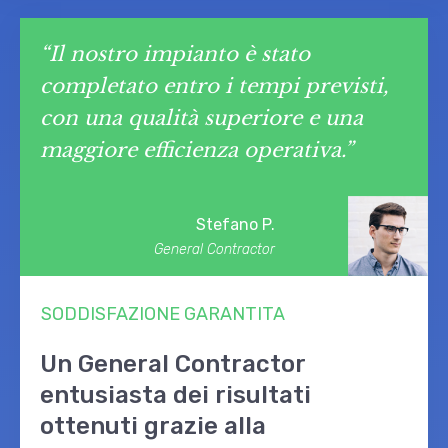
“
Il nostro impianto è stato
completato entro i tempi previsti,
con una qualità superiore e una
maggiore efficienza operativa
.
”
Stefano P.
General Contractor
SODDISFAZIONE GARANTITA
Un General Contractor
entusiasta dei risultati
ottenuti grazie alla