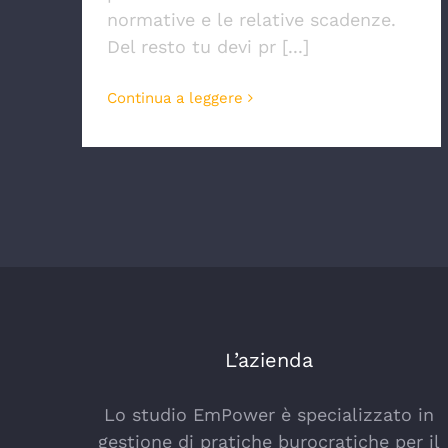
normative e le relative scadenze.
Del resto tu devi pr [...]
Continua a leggere
L’azienda
Lo studio EmPower è specializzato in
gestione di pratiche burocratiche per il