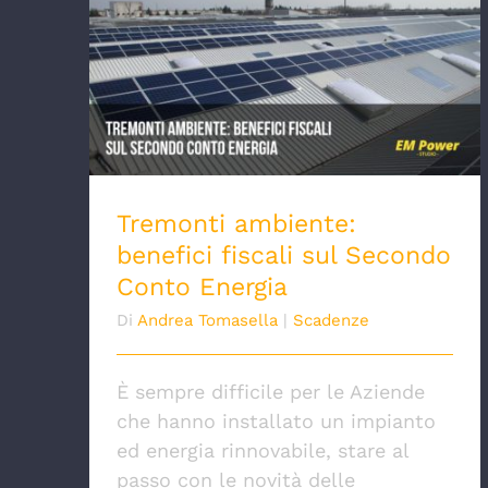
Tremonti ambiente: benefici fiscali sul
Secondo Conto Energia
Tremonti ambiente:
benefici fiscali sul Secondo
Conto Energia
Di
Andrea Tomasella
|
Scadenze
È sempre difficile per le Aziende
che hanno installato un impianto
ed energia rinnovabile, stare al
passo con le novità delle