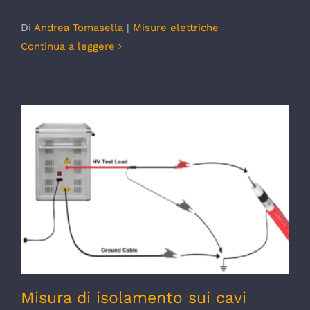
Di
Andrea Tomasella
|
Misure elettriche
Continua a leggere
Misura di isolamento sui cavi elettrici (MT
e AT sopra 1kV)
Misura di isolamento sui cavi