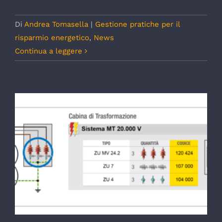
Di
Andrea Tomasella
|
Gestione pratiche per il
risparmio energetico
,
News
Continua a leggere
Progetto di dimensionamento
dell’impianto di protezione dalle
fulminazioni