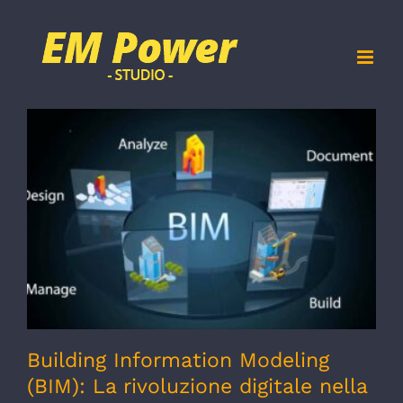
Salta
al
contenuto
Building Information Modeling (BIM): La
rivoluzione digitale nella progettazione e
costruzione
Building Information Modeling
(BIM): La rivoluzione digitale nella