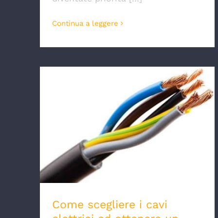
Continua a leggere
Come scegliere i cavi elettrici ed
ottenere un risparmio energetico dal
30% in su
Come scegliere i cavi