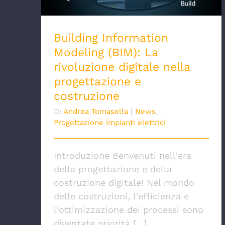
Building Information
Modeling (BIM): La
rivoluzione digitale nella
progettazione e
costruzione
Di
Andrea Tomasella
|
News
,
Progettazione impianti elettrici
Introduzione Benvenuti nell'era
della progettazione e della
costruzione digitale! Nel mondo
delle costruzioni, l'efficienza e
l'ottimizzazione dei processi sono
diventate priorità [...]