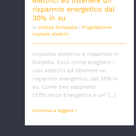
elettrici ed ottenere un
risparmio energetico dal
30% in su
Di
Andrea Tomasella
|
Progettazione
impianti elettrici
Impianto elettrico e risparmio in
bolletta. Ecco come scegliere i
cavi elettrici ed ottenere un
risparmio energetico, dal 30% in
su. Come ben sappiamo
l’Efficienza Energetica è un’ [...]
Continua a leggere