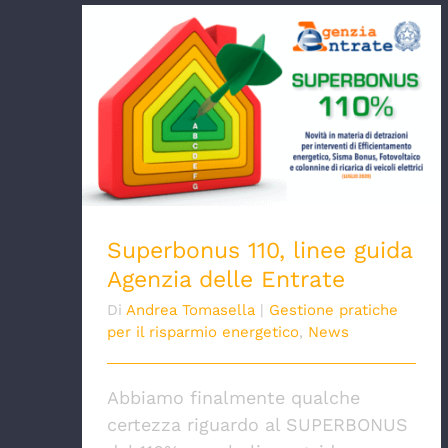
Superbonus 110, linee guida Agenzia
delle Entrate
Superbonus 110, linee guida
Agenzia delle Entrate
Di
Andrea Tomasella
|
Gestione pratiche
per il risparmio energetico
,
News
Abbiamo finalmente qualche
certezza riguardo al SUPERBONUS