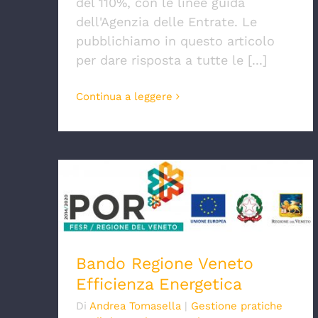
del 110%, con le linee guida
dell'Agenzia delle Entrate. Le
pubblichiamo in questo articolo
per dare risposta a tutte le [...]
Continua a leggere
Bando Regione Veneto Efficienza
Energetica
Bando Regione Veneto
Efficienza Energetica
Di
Andrea Tomasella
|
Gestione pratiche