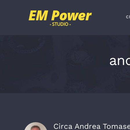
Salta
al
C
contenuto
an
Circa
Andrea Tomase