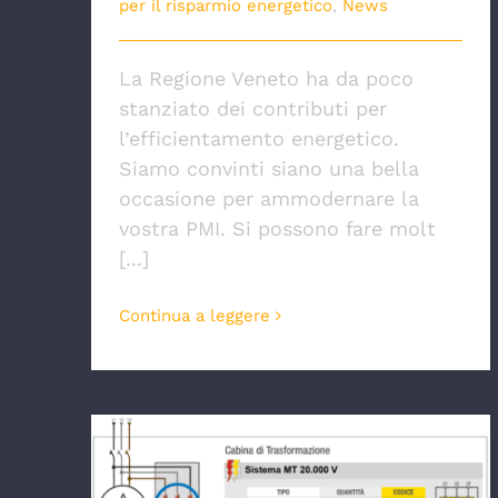
per il risparmio energetico
,
News
La Regione Veneto ha da poco
stanziato dei contributi per
l’efficientamento energetico.
Siamo convinti siano una bella
occasione per ammodernare la
vostra PMI. Si possono fare molt
[...]
Continua a leggere