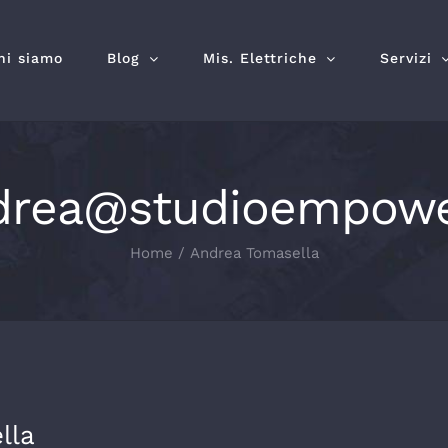
hi siamo
Blog
Mis. Elettriche
Servizi
drea@studioempower
Home
Andrea Tomasella
lla