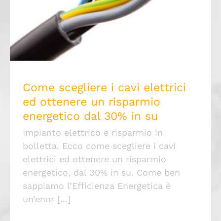
un risparmio energetico dal 30% in su
Come scegliere i cavi elettrici
ed ottenere un risparmio
energetico dal 30% in su
Impianto elettrico e risparmio in
bolletta. Ecco come scegliere i cavi
elettrici ed ottenere un risparmio
energetico, dal 30% in su. Come ben
sappiamo l’Efficienza Energetica è
un’enor [...]