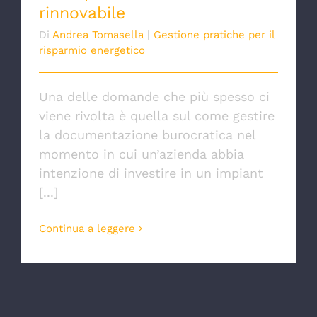
rinnovabile
Di
Andrea Tomasella
|
Gestione pratiche per il
risparmio energetico
Una delle domande che più spesso ci
viene rivolta è quella sul come gestire
la documentazione burocratica nel
momento in cui un’azienda abbia
intenzione di investire in un impiant
[...]
Continua a leggere