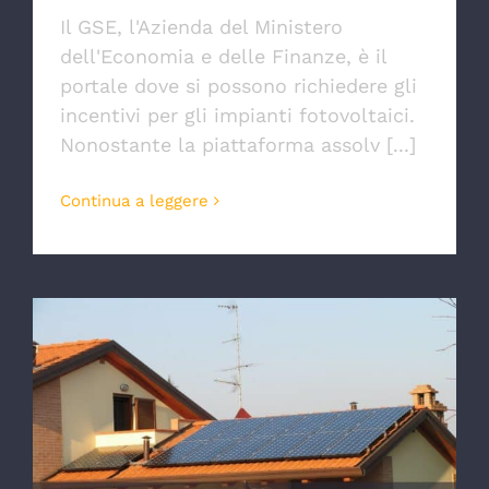
Il GSE, l'Azienda del Ministero
dell'Economia e delle Finanze, è il
portale dove si possono richiedere gli
incentivi per gli impianti fotovoltaici.
Nonostante la piattaforma assolv [...]
Continua a leggere
Il tuo impianto fotovoltaico ti sta
fornendo tutta l’energia che dovrebbe
produrre?