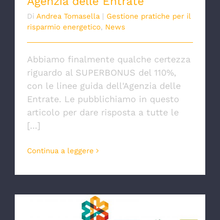
Agenzia delle Entrate
Di
Andrea Tomasella
|
Gestione pratiche per il
risparmio energetico
,
News
Abbiamo finalmente qualche certezza
riguardo al SUPERBONUS del 110%,
con le linee guida dell'Agenzia delle
Entrate. Le pubblichiamo in questo
articolo per dare risposta a tutte le
[...]
Continua a leggere