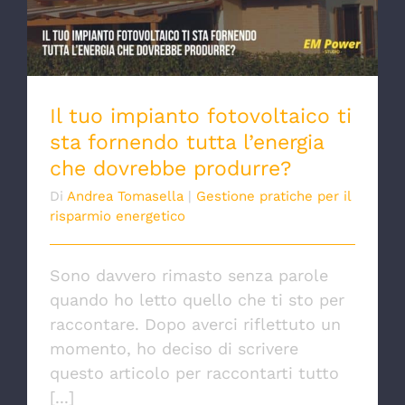
Il tuo impianto fotovoltaico ti
sta fornendo tutta l’energia
che dovrebbe produrre?
Di
Andrea Tomasella
|
Gestione pratiche per il
risparmio energetico
Sono davvero rimasto senza parole
quando ho letto quello che ti sto per
raccontare. Dopo averci riflettuto un
momento, ho deciso di scrivere
questo articolo per raccontarti tutto
[...]