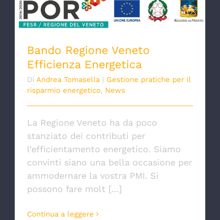
Bando Regione Veneto Efficienza
Energetica
Bando Regione Veneto
Efficienza Energetica
Di
Andrea Tomasella
|
Gestione pratiche per il
risparmio energetico
,
News
La Regione Veneto ha da poco
stanziato dei contributi per
l’efficientamento energetico. Siamo
convinti siano una bella occasione per
ammodernare la vostra PMI. Si
possono fare molt [...]
Continua a leggere