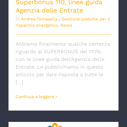
Superbonus 110, linee guida
Agenzia delle Entrate
Di
Andrea Tomasella
|
Gestione pratiche per il
risparmio energetico
,
News
Abbiamo finalmente qualche certezza
riguardo al SUPERBONUS del 110%,
con le linee guida dell'Agenzia delle
Entrate. Le pubblichiamo in questo
articolo per dare risposta a tutte le
[...]
Continua a leggere