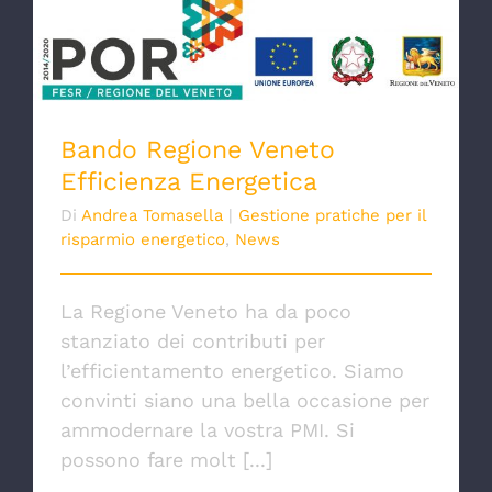
Bando Regione Veneto Efficienza
Energetica
Bando Regione Veneto
Efficienza Energetica
Di
Andrea Tomasella
|
Gestione pratiche per il
risparmio energetico
,
News
La Regione Veneto ha da poco
stanziato dei contributi per
l’efficientamento energetico. Siamo
convinti siano una bella occasione per
ammodernare la vostra PMI. Si
possono fare molt [...]