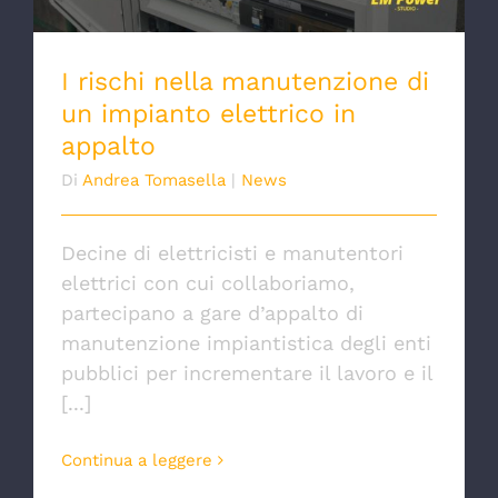
I rischi nella manutenzione di
un impianto elettrico in
appalto
Di
Andrea Tomasella
|
News
Decine di elettricisti e manutentori
elettrici con cui collaboriamo,
partecipano a gare d’appalto di
manutenzione impiantistica degli enti
pubblici per incrementare il lavoro e il
[...]
Continua a leggere