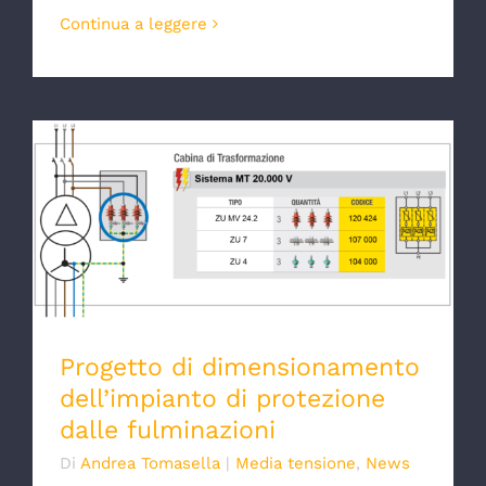
Continua a leggere
Progetto di dimensionamento
dell’impianto di protezione dalle
fulminazioni
Progetto di dimensionamento
dell’impianto di protezione
dalle fulminazioni
Di
Andrea Tomasella
|
Media tensione
,
News