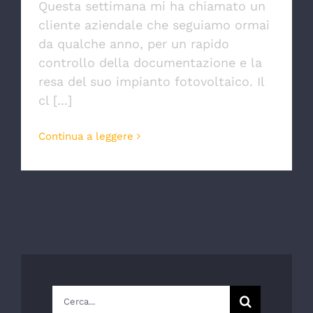
Questa settimana mi ha chiamato un
cliente aziendale che seguiamo ormai
da qualche anno, per un rapido
controllo della documentazione e la
resa del suo impianto fotovoltaico. Il
cl [...]
Continua a leggere
Cerca