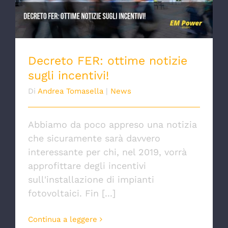
incentivi!
Decreto FER: ottime notizie
sugli incentivi!
Di
Andrea Tomasella
|
News
Abbiamo da poco appreso una notizia
che sicuramente sarà davvero
interessante per chi, nel 2019, vorrà
approfittare degli incentivi
sull'installazione di impianti
fotovoltaici. Fin [...]
Continua a leggere