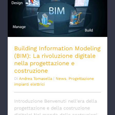
Building Information Modeling (BIM): La
rivoluzione digitale nella progettazione e
costruzione
Building Information Modeling
(BIM): La rivoluzione digitale
nella progettazione e
costruzione
Di
Andrea Tomasella
|
News
,
Progettazione
impianti elettrici
Introduzione Benvenuti nell'era della
progettazione e della costruzione
digitale! Nel mondo delle costruzioni,