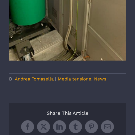
Di
Andrea Tomasella
|
Media tensione
,
News
Share This Article
Facebook
X
LinkedIn
Tumblr
Pinterest
Email