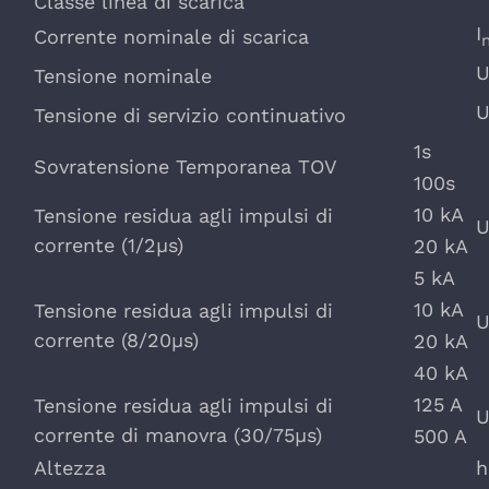
Classe linea di scarica
I
Corrente nominale di scarica
Tensione nominale
Tensione di servizio continuativo
1s
Sovratensione Temporanea TOV
100s
10 kA
Tensione residua agli impulsi di
corrente (1/2µs)
20 kA
5 kA
10 kA
Tensione residua agli impulsi di
corrente (8/20µs)
20 kA
40 kA
125 A
Tensione residua agli impulsi di
corrente di manovra (30/75µs)
500 A
Altezza
h