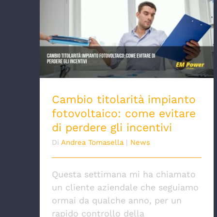
Cambio titolarità impianto
fotovoltaico: come evitare di perdere
gli incentivi
Cambio titolarità impianto
fotovoltaico: come evitare
di perdere gli incentivi
Di
Andrea Tomasella
|
News
Questa settimana mi ha chiamato
un cliente aziendale che seguiamo
ormai da qualche anno, per un
rapido controllo della