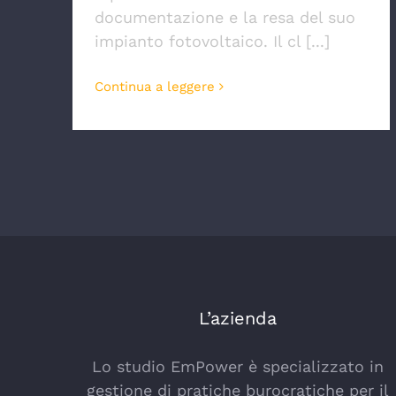
documentazione e la resa del suo
impianto fotovoltaico. Il cl [...]
Continua a leggere
L’azienda
Lo studio EmPower è specializzato in
gestione di pratiche burocratiche per il