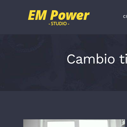
Salta
al
C
contenuto
Cambio ti