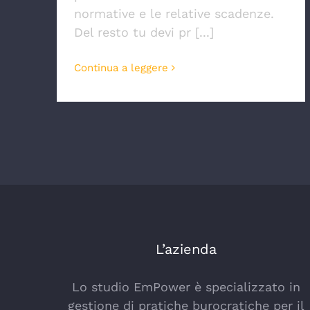
normative e le relative scadenze.
Del resto tu devi pr [...]
Continua a leggere
L’azienda
Lo studio EmPower è specializzato in
gestione di pratiche burocratiche per il