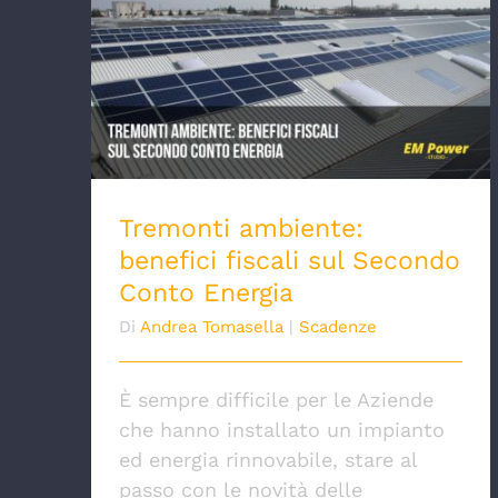
Tremonti ambiente: benefici fiscali sul
Secondo Conto Energia
Tremonti ambiente:
benefici fiscali sul Secondo
Conto Energia
Di
Andrea Tomasella
|
Scadenze
È sempre difficile per le Aziende
che hanno installato un impianto
ed energia rinnovabile, stare al
passo con le novità delle