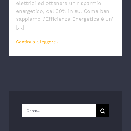
elettrici ed ottenere un risparmio
energetico, dal 30% in su. Come ben
sappiamo l’Efficienza Energetica è un’
[...]
Continua a leggere
Cerca
per: