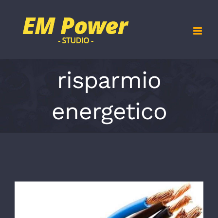
Salta
al
contenuto
risparmio
energetico