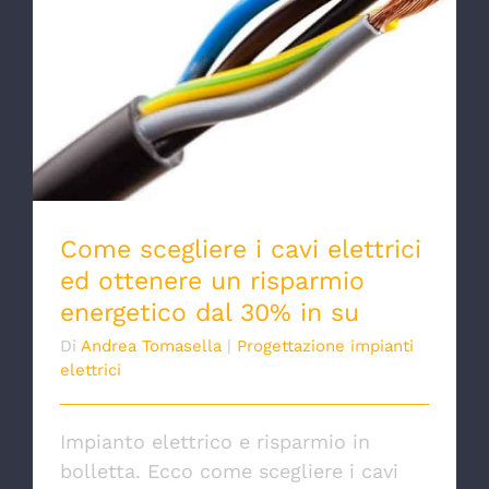
Come scegliere i cavi elettrici ed ottenere
un risparmio energetico dal 30% in su
Come scegliere i cavi elettrici
ed ottenere un risparmio
energetico dal 30% in su
Di
Andrea Tomasella
|
Progettazione impianti
elettrici
Impianto elettrico e risparmio in
bolletta. Ecco come scegliere i cavi