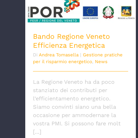
Bando Regione Veneto Efficienza
Energetica
Bando Regione Veneto
Efficienza Energetica
Di
Andrea Tomasella
|
Gestione pratiche
per il risparmio energetico
,
News
La Regione Veneto ha da poco
stanziato dei contributi per
l’efficientamento energetico.
Siamo convinti siano una bella
occasione per ammodernare la
vostra PMI. Si possono fare molt
[...]